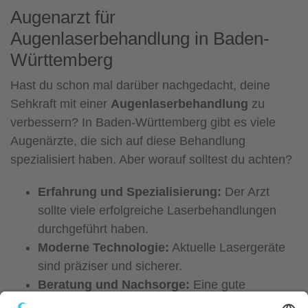
Augenarzt für
Augenlaserbehandlung in Baden-
Württemberg
Hast du schon mal darüber nachgedacht, deine
Sehkraft mit einer
Augenlaserbehandlung
zu
verbessern? In Baden-Württemberg gibt es viele
Augenärzte, die sich auf diese Behandlung
spezialisiert haben. Aber worauf solltest du achten?
Erfahrung und Spezialisierung:
Der Arzt
sollte viele erfolgreiche Laserbehandlungen
durchgeführt haben.
Moderne Technologie:
Aktuelle Lasergeräte
sind präziser und sicherer.
Beratung und Nachsorge:
Eine gute
Betreuung vor und nach der Behandlung ist