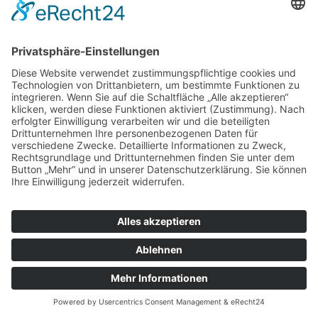
wichtig.
Kosten und Finanzierung:
Informiere dich
über die Kosten und mögliche
Finanzierungshilfen.
Wenn du diese Punkte beachtest, kannst du sicher
sein, den richtigen Augenarzt für deine
Augenlaserbehandlung in Baden-Württemberg
zu finden. Freue dich auf eine klare Sicht ohne Brille
oder Kontaktlinsen!
Augenarzt für Altersweitsichtigkeit in
Baden-Württemberg
Hast du bemerkt, dass das Lesen kleiner Schrift
immer schwieriger wird? Das könnte