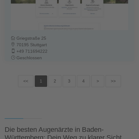
Griegstraße 25
70195 Stuttgart
+49 711694222
Geschlossen
<<
1
2
3
4
>
>>
Die besten Augenärzte in Baden-
Württemberg: Dein Weg zu klarer Sicht