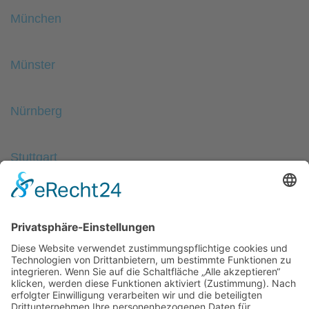
München
Münster
Nürnberg
Stuttgart
Wuppertal
ALLGEMEIN