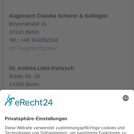
Augenarzt Claudia Scherer & Kollegen
Boyenstraße 41
10115 Berlin
Tel.: +49 304652204
zur Augenarztpraxis
Dr. Andrea Lietz-Partzsch
Breite Str. 16
14199 Berlin
Tel.: +49 308236876
zur Augenarztpraxis