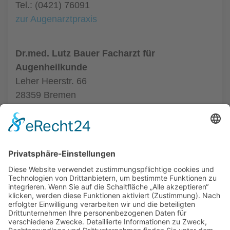
Tel.: (0421) 76091
zur Augenarztpraxis
Dr.med. Lutz Bauer Facharzt für
Augenheilkunde
Leher Heerstr. 66
28359 Bremen
Tel.: (0421) 246840
zur Augenarztpraxis
ALLGEMEIN
AUGENÄRZTE