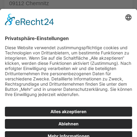
09112 Chemnitz
Tel.: +49 3713677756
zur Augenarztpraxis
ALLGEMEIN
AUGENÄRZTE
AUGENÄRZTE
AUGENARZT NOTDIENST