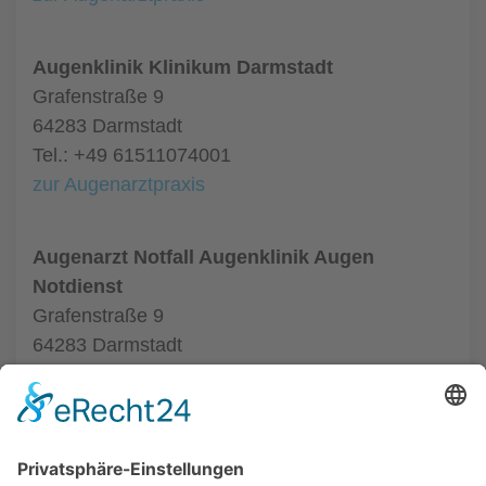
Augenklinik Klinikum Darmstadt
Grafenstraße 9
64283 Darmstadt
Tel.: +49 61511074001
zur Augenarztpraxis
Augenarzt Notfall Augenklinik Augen
Notdienst
Grafenstraße 9
64283 Darmstadt
Tel.:
zur Augenarztpraxis