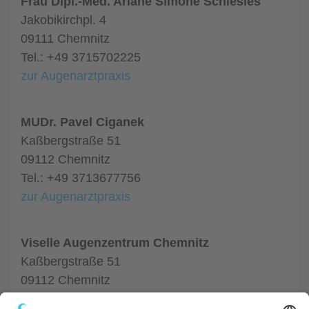
Frau Dipl.-Med. Ariane Simone Schlesies
Jakobikirchpl. 4
09111 Chemnitz
Tel.: +49 3715702225
zur Augenarztpraxis
MUDr. Pavel Ciganek
Kaßbergstraße 51
09112 Chemnitz
Tel.: +49 3713677756
zur Augenarztpraxis
Viselle Augenzentrum Chemnitz
Kaßbergstraße 51
09112 Chemnitz
Tel.: +49 3713677756