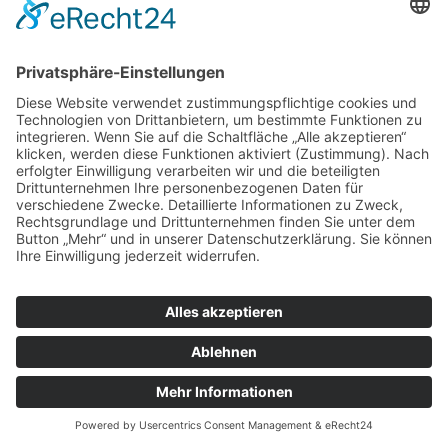
zur Augenarztpraxis
ALLGEMEIN
AUGENÄRZTE
AUGENÄRZTE
AUGENARZT NOTDIENST
© Copyright Mein-Augenarzt.org 2026