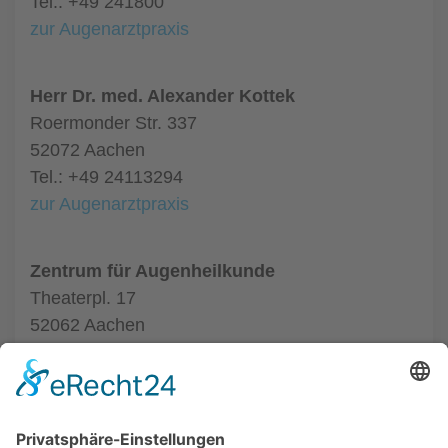
Tel.: +49 241800
zur Augenarztpraxis
Herr Dr. med. Alexander Kottek
Roermonder Str. 337
52072 Aachen
Tel.: +49 24113294
zur Augenarztpraxis
Zentrum für Augenheilkunde
Theaterpl. 17
52062 Aachen
Tel.: +49 24116020550
zur Augenarztpraxis