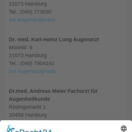
21073 Hamburg
Tel.: (040) 773030
zur Augenarztpraxis
Dr. med. Karl-Heinz Lung Augenarzt
Moorstr. 6
21073 Hamburg
Tel.: (040) 7904141
zur Augenarztpraxis
Dr.med. Andreas Meier Facharzt für
Augenheilkunde
Rödingsmarkt 1
20459 Hamburg
Tel.: (040) 364391
zur Augenarztpraxis