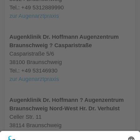
Tel.: +49 5312889990
zur Augenarztpraxis
Augenklinik Dr. Hoffmann Augenzentrum
Braunschweig ? Casparistraße
Casparistraße 5/6
38100 Braunschweig
Tel.: +49 53146930
zur Augenarztpraxis
Augenklinik Dr. Hoffmann ? Augenzentrum
Braunschweig Nord-West Hr. Dr. Verhulst
Celler Str. 11
38114 Braunschweig
Tel.: +49 531504055