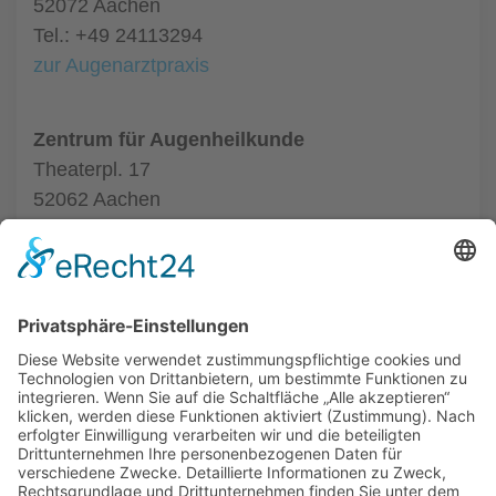
52072 Aachen
Tel.: +49 24113294
zur Augenarztpraxis
Zentrum für Augenheilkunde
Theaterpl. 17
52062 Aachen
Tel.: +49 24116020550
zur Augenarztpraxis
ALLGEMEIN
AUGENÄRZTE