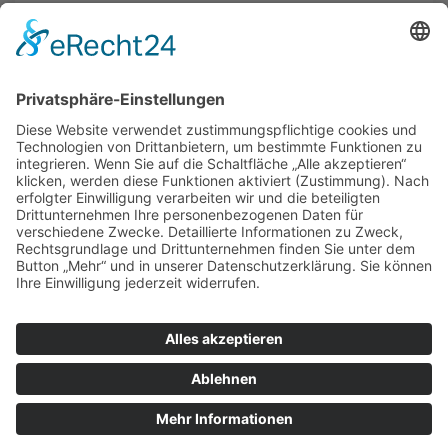
Tel.: +49 3713677756
zur Augenarztpraxis
ALLGEMEIN
AUGENÄRZTE
AUGENÄRZTE
AUGENARZT NOTDIENST
© Copyright Mein-Augenarzt.org 2026