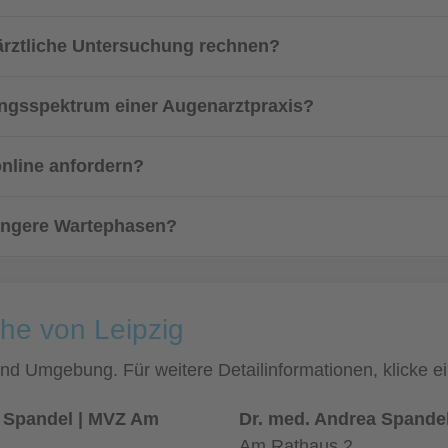
ärztliche Untersuchung rechnen?
ngsspektrum einer Augenarztpraxis?
online anfordern?
 längere Wartephasen?
he von Leipzig
 und Umgebung. Für weitere Detailinformationen, klicke
a Spandel | MVZ Am
Dr. med. Andrea Spande
Am Rathaus 2