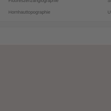
Fluoreszenzangiographie
S
Hornhauttopographie
U