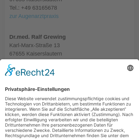
Tel.: +49 63165678
zur Augenarztpraxis
Dr.med. Ralf Grewing
Karl-Marx-Straße 13
67655 Kaiserslautern
Tel.: +49 63165678
zur Augenarztpraxis
ALLGEMEIN
AUGENÄRZTE