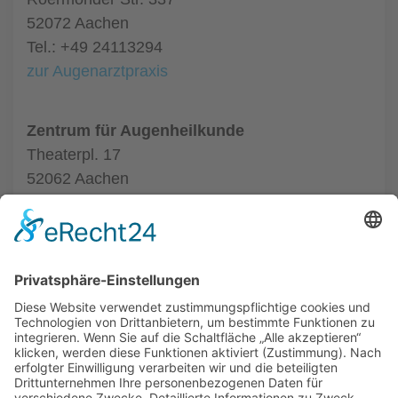
52072 Aachen
Tel.: +49 24113294
zur Augenarztpraxis
Zentrum für Augenheilkunde
Theaterpl. 17
52062 Aachen
Tel.: +49 24116020550
zur Augenarztpraxis
ALLGEMEIN
AUGENÄRZTE