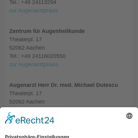
Tel.: +49 24113294
zur Augenarztpraxis
Zentrum für Augenheilkunde
Theaterpl. 17
52062 Aachen
Tel.: +49 24116020550
zur Augenarztpraxis
Augenarzt Herr Dr. med. Michael Dutescu
Theaterpl. 17
52062 Aachen
Tel.: +49 24116020550
zur Augenarztpraxis