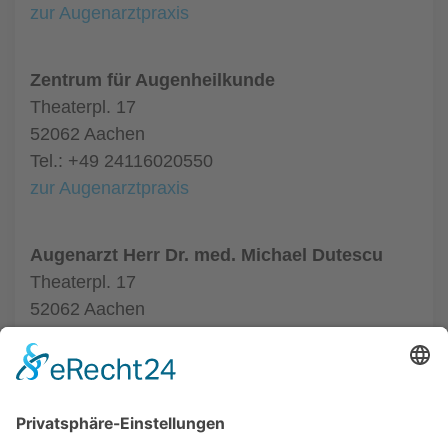
zur Augenarztpraxis
Zentrum für Augenheilkunde
Theaterpl. 17
52062 Aachen
Tel.: +49 24116020550
zur Augenarztpraxis
Augenarzt Herr Dr. med. Michael Dutescu
Theaterpl. 17
52062 Aachen
Tel.: +49 24116020550
zur Augenarztpraxis