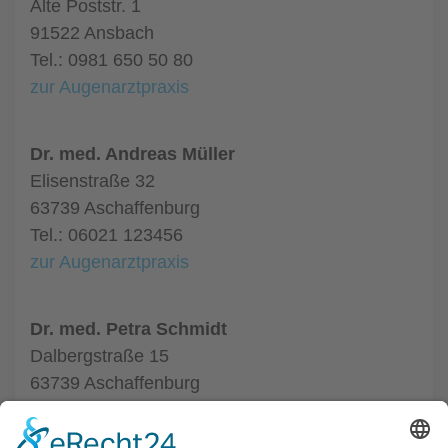
Alte Poststr. 1
91522 Ansbach
Tel.: 0981 650 50 80
zur Augenarztpraxis
Dr. med. Andreas Müller
Elisenstraße 32
63739 Aschaffenburg
Tel.: 06021 123456
zur Augenarztpraxis
Dr. med. Petra Schmidt
Dalbergstraße 15
63739 Aschaffenburg
Tel.: 06021 654321
zur Augenarztpraxis