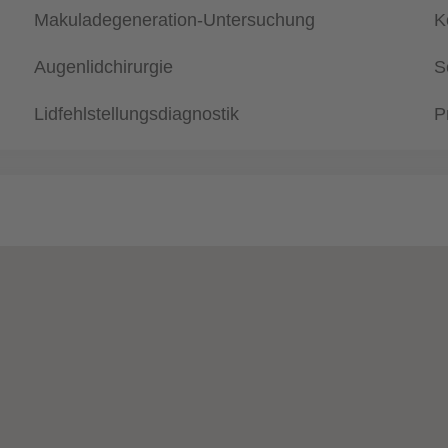
Makuladegeneration-Untersuchung
K
Augenlidchirurgie
S
Lidfehlstellungsdiagnostik
P