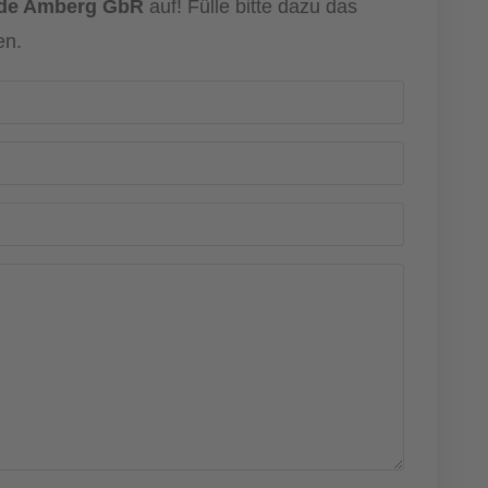
unde Amberg GbR
auf! Fülle bitte dazu das
en.