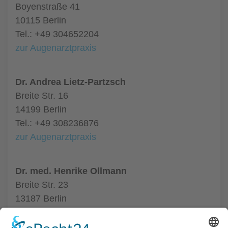
Boyenstraße 41
10115 Berlin
Tel.: +49 304652204
zur Augenarztpraxis
Dr. Andrea Lietz-Partzsch
Breite Str. 16
14199 Berlin
Tel.: +49 308236876
zur Augenarztpraxis
Dr. med. Henrike Ollmann
Breite Str. 23
13187 Berlin
Tel.: +49 304854388
zur Augenarztpraxis