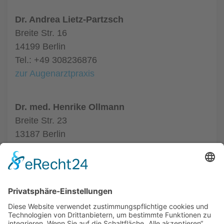
Dr. Andrea Lietz-Partzsch
Breite Str. 16
14199 Berlin
Tel.: +49 308236876
zur Augenarztpraxis
Dr. med. Henrike Ollmann
Breite Str. 23
13187 Berlin
Tel.: +49 304854388
zur Augenarztpraxis
ALLGEMEIN