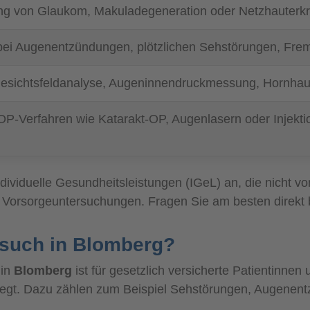
g von Glaukom, Makuladegeneration oder Netzhauterk
ei Augenentzündungen, plötzlichen Sehstörungen, Fremd
sichtsfeldanalyse, Augeninnendruckmessung, Hornhaut
OP-Verfahren wie Katarakt-OP, Augenlasern oder Injektio
ndividuelle Gesundheitsleistungen (IGeL) an, die nich
e Vorsorgeuntersuchungen. Fragen Sie am besten direkt 
esuch in Blomberg?
 in
Blomberg
ist für gesetzlich versicherte Patientinnen
liegt. Dazu zählen zum Beispiel Sehstörungen, Augene