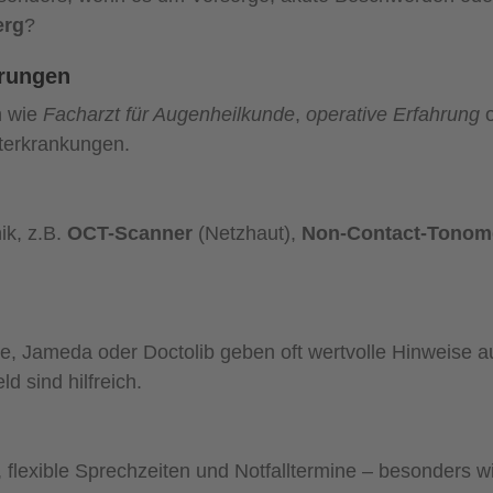
erg
?
erungen
n wie
Facharzt für Augenheilkunde
,
operative Erfahrung
o
terkrankungen.
ik, z.B.
OCT-Scanner
(Netzhaut),
Non-Contact-Tonom
, Jameda oder Doctolib geben oft wertvolle Hinweise a
 sind hilfreich.
lexible Sprechzeiten und Notfalltermine – besonders w