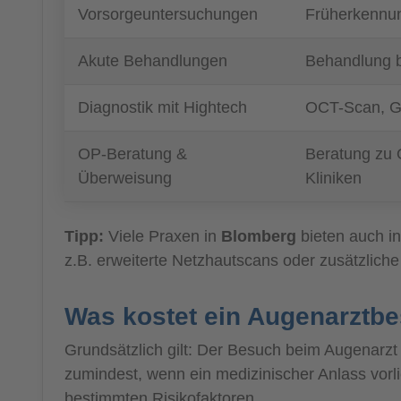
Vorsorgeuntersuchungen
Früherkennun
Akute Behandlungen
Behandlung b
Diagnostik mit Hightech
OCT-Scan, Ge
OP-Beratung &
Beratung zu 
Überweisung
Kliniken
Tipp:
Viele Praxen in
Blomberg
bieten auch i
z.B. erweiterte Netzhautscans oder zusätzlich
Was kostet ein Augenarztb
Grundsätzlich gilt: Der Besuch beim Augenarzt
zumindest, wenn ein medizinischer Anlass vor
bestimmten Risikofaktoren.