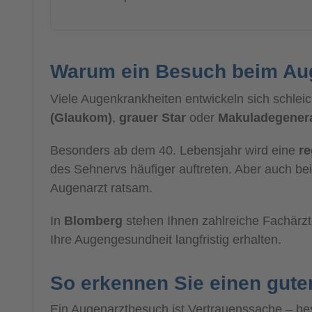
Warum ein Besuch beim Auge
Viele Augenkrankheiten entwickeln sich schl
(Glaukom)
,
grauer Star
oder
Makuladegener
Besonders ab dem 40. Lebensjahr wird eine
r
des Sehnervs häufiger auftreten. Aber auch be
Augenarzt ratsam.
In
Blomberg
stehen Ihnen zahlreiche Fachärzte
Ihre Augengesundheit langfristig erhalten.
So erkennen Sie einen gute
Ein Augenarztbesuch ist Vertrauenssache – be