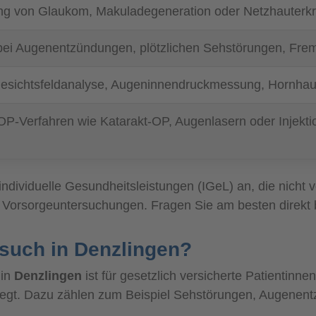
g von Glaukom, Makuladegeneration oder Netzhauterk
ei Augenentzündungen, plötzlichen Sehstörungen, Fremd
sichtsfeldanalyse, Augeninnendruckmessung, Hornhaut
OP-Verfahren wie Katarakt-OP, Augenlasern oder Injektio
individuelle Gesundheitsleistungen (IGeL) an, die nic
e Vorsorgeuntersuchungen. Fragen Sie am besten direkt 
such in Denzlingen?
 in
Denzlingen
ist für gesetzlich versicherte Patientinne
liegt. Dazu zählen zum Beispiel Sehstörungen, Augene