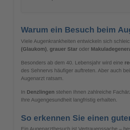
Warum ein Besuch beim Auge
Viele Augenkrankheiten entwickeln sich schl
(Glaukom)
,
grauer Star
oder
Makuladegener
Besonders ab dem 40. Lebensjahr wird eine
r
des Sehnervs häufiger auftreten. Aber auch be
Augenarzt ratsam.
In
Denzlingen
stehen Ihnen zahlreiche Fachärz
Ihre Augengesundheit langfristig erhalten.
So erkennen Sie einen gute
Ein Augenarztbesuch ist Vertrauenssache – be