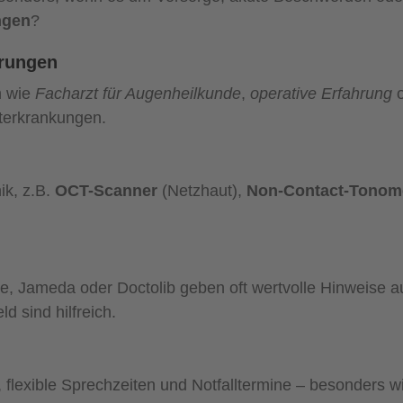
ngen
?
erungen
n wie
Facharzt für Augenheilkunde
,
operative Erfahrung
o
terkrankungen.
ik, z.B.
OCT-Scanner
(Netzhaut),
Non-Contact-Tonom
, Jameda oder Doctolib geben oft wertvolle Hinweise a
 sind hilfreich.
lexible Sprechzeiten und Notfalltermine – besonders w