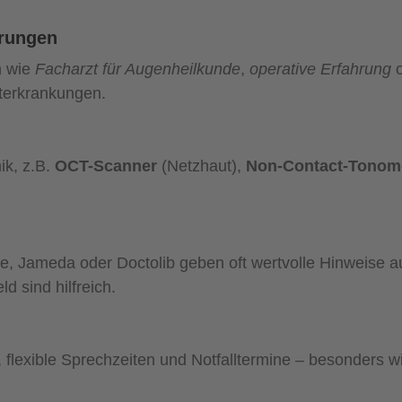
erungen
n wie
Facharzt für Augenheilkunde
,
operative Erfahrung
o
terkrankungen.
ik, z.B.
OCT-Scanner
(Netzhaut),
Non-Contact-Tonom
, Jameda oder Doctolib geben oft wertvolle Hinweise a
 sind hilfreich.
lexible Sprechzeiten und Notfalltermine – besonders w