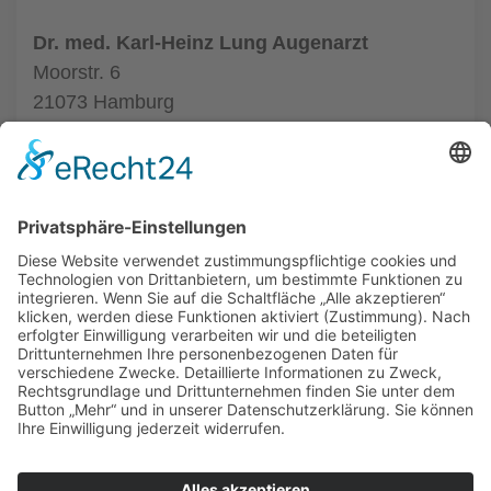
Dr. med. Karl-Heinz Lung Augenarzt
Moorstr. 6
21073 Hamburg
Tel.: (040) 7904141
zur Augenarztpraxis
ALLGEMEIN
AUGENÄRZTE
AUGENÄRZTE