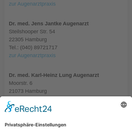
zur Augenarztpraxis
Dr. med. Jens Jantke Augenarzt
Steilshooper Str. 54
22305 Hamburg
Tel.: (040) 89721717
zur Augenarztpraxis
Dr. med. Karl-Heinz Lung Augenarzt
Moorstr. 6
21073 Hamburg
Tel.: (040) 7904141
zur Augenarztpraxis