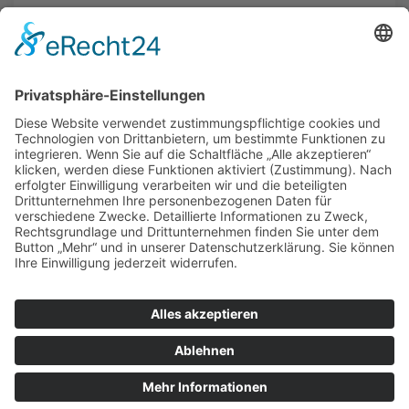
Tel.: (040) 7904141
zur Augenarztpraxis
ALLGEMEIN
AUGENÄRZTE
AUGENÄRZTE
AUGENARZT NOTDIENST
© Copyright Mein-Augenarzt.org 2026