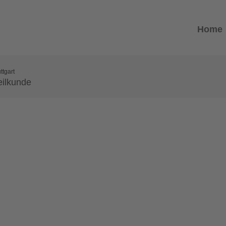
Home
ttgart
eilkunde