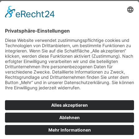
Tel.: +49 24116020550
zur Augenarztpraxis
ALLGEMEIN
AUGENÄRZTE
AUGENÄRZTE
AUGENARZT NOTDIENST
© Copyright Mein-Augenarzt.org 2026