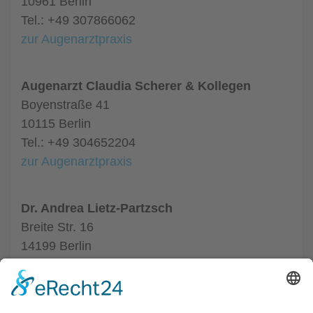
10961 Berlin
Tel.: +49 307866062
zur Augenarztpraxis
Augenarzt Claudia Scherer & Kollegen
Boyenstraße 41
10115 Berlin
Tel.: +49 304652204
zur Augenarztpraxis
Dr. Andrea Lietz-Partzsch
Breite Str. 16
14199 Berlin
Tel.: +49 308236876
zur Augenarztpraxis