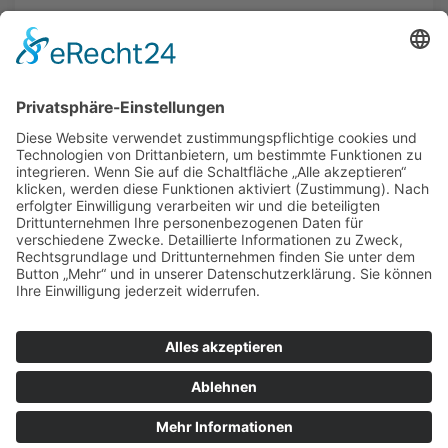
Tel.: +49 308236876
zur Augenarztpraxis
ALLGEMEIN
AUGENÄRZTE
AUGENÄRZTE
AUGENARZT NOTDIENST
© Copyright Mein-Augenarzt.org 2026