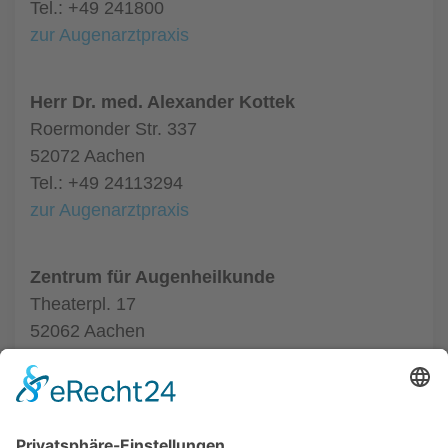
Tel.: +49 241800
zur Augenarztpraxis
Herr Dr. med. Alexander Kottek
Roermonder Str. 337
52072 Aachen
Tel.: +49 24113294
zur Augenarztpraxis
Zentrum für Augenheilkunde
Theaterpl. 17
52062 Aachen
Tel.: +49 24116020550
zur Augenarztpraxis