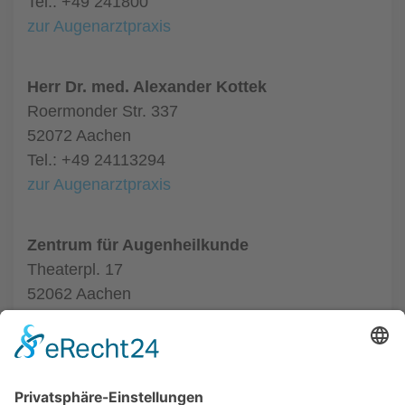
Tel.: +49 241800
zur Augenarztpraxis
Herr Dr. med. Alexander Kottek
Roermonder Str. 337
52072 Aachen
Tel.: +49 24113294
zur Augenarztpraxis
Zentrum für Augenheilkunde
Theaterpl. 17
52062 Aachen
Tel.: +49 24116020550
zur Augenarztpraxis