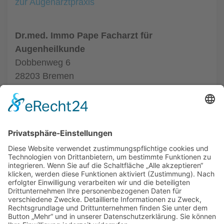
zur Augenarztpraxis
Dr.med. Immo Pape Facharzt für
Augenheilkunde
Dobbenweg 6
28203 Bremen
Tel.: (0421) 76091
zur Augenarztpraxis
ALLGEMEIN
AUGENÄRZTE