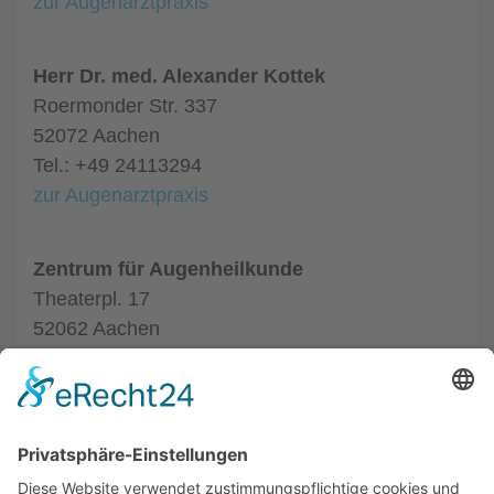
zur Augenarztpraxis
Herr Dr. med. Alexander Kottek
Roermonder Str. 337
52072 Aachen
Tel.: +49 24113294
zur Augenarztpraxis
Zentrum für Augenheilkunde
Theaterpl. 17
52062 Aachen
Tel.: +49 24116020550
zur Augenarztpraxis