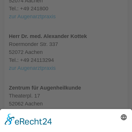
52074 Aachen
Tel.: +49 241800
zur Augenarztpraxis
Herr Dr. med. Alexander Kottek
Roermonder Str. 337
52072 Aachen
Tel.: +49 24113294
zur Augenarztpraxis
Zentrum für Augenheilkunde
Theaterpl. 17
52062 Aachen
Tel.: +49 24116020550
zur Augenarztpraxis