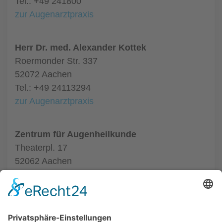
Tel.: +49 241800
zur Augenarztpraxis
Herr Dr. med. Alexander Kottek
Roermonder Str. 337
52072 Aachen
Tel.: +49 24113294
zur Augenarztpraxis
Zentrum für Augenheilkunde
Theaterpl. 17
52062 Aachen
Tel.: +49 24116020550
zur Augenarztpraxis