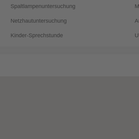
Spaltlampenuntersuchung
M
Netzhautuntersuchung
A
Kinder-Sprechstunde
U