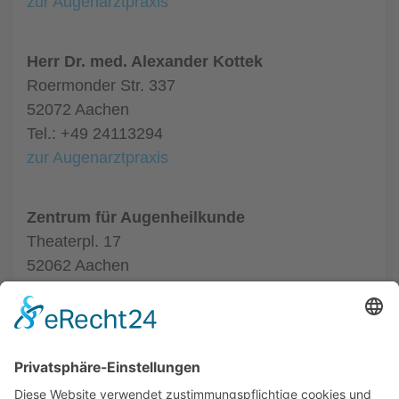
zur Augenarztpraxis
Herr Dr. med. Alexander Kottek
Roermonder Str. 337
52072 Aachen
Tel.: +49 24113294
zur Augenarztpraxis
Zentrum für Augenheilkunde
Theaterpl. 17
52062 Aachen
Tel.: +49 24116020550
zur Augenarztpraxis