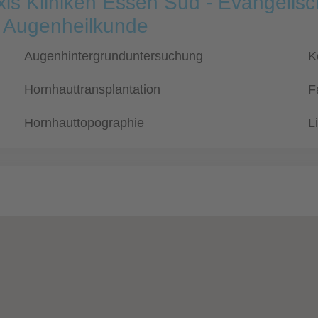
xis Kliniken Essen Süd - Evangeli
 Augenheilkunde
Augenhintergrunduntersuchung
K
Hornhauttransplantation
F
Hornhauttopographie
L