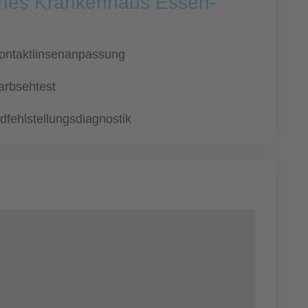
sches Krankenhaus Essen-
ontaktlinsenanpassung
arbsehtest
idfehlstellungsdiagnostik