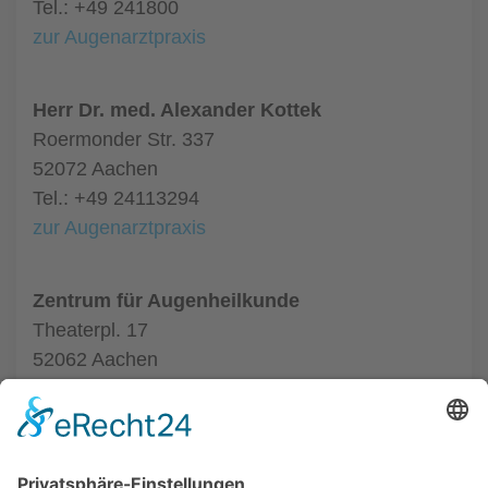
Tel.: +49 241800
zur Augenarztpraxis
Herr Dr. med. Alexander Kottek
Roermonder Str. 337
52072 Aachen
Tel.: +49 24113294
zur Augenarztpraxis
Zentrum für Augenheilkunde
Theaterpl. 17
52062 Aachen
Tel.: +49 24116020550
zur Augenarztpraxis