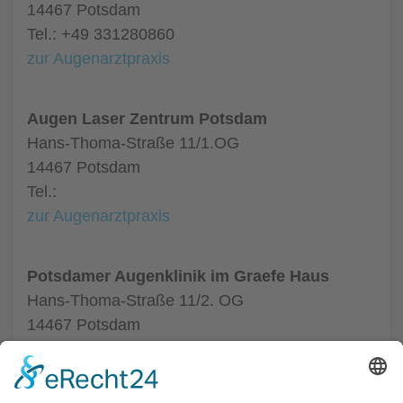
14467 Potsdam
Tel.: +49 331280860
zur Augenarztpraxis
Augen Laser Zentrum Potsdam
Hans-Thoma-Straße 11/1.OG
14467 Potsdam
Tel.:
zur Augenarztpraxis
Potsdamer Augenklinik im Graefe Haus
Hans-Thoma-Straße 11/2. OG
14467 Potsdam
Tel.: +49 3316007711
zur Augenarztpraxis