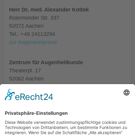
Herr Dr. med. Alexander Kottek
Roermonder Str. 337
52072 Aachen
Tel.: +49 24113294
zur Augenarztpraxis
Zentrum für Augenheilkunde
Theaterpl. 17
52062 Aachen
Tel.: +49 24116020550
zur Augenarztpraxis
ALLGEMEIN