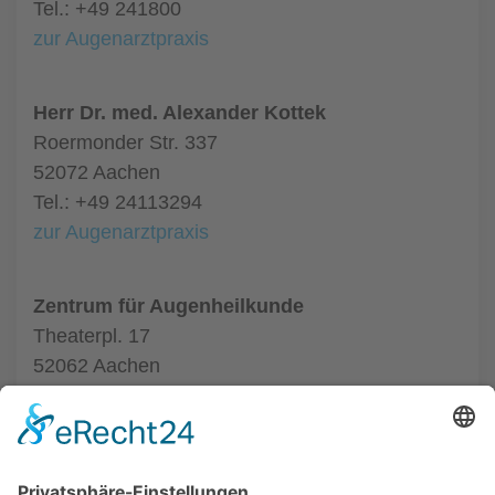
Tel.: +49 241800
zur Augenarztpraxis
Herr Dr. med. Alexander Kottek
Roermonder Str. 337
52072 Aachen
Tel.: +49 24113294
zur Augenarztpraxis
Zentrum für Augenheilkunde
Theaterpl. 17
52062 Aachen
Tel.: +49 24116020550
zur Augenarztpraxis