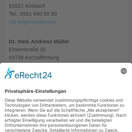
91522 Ansbach
Tel.: 0981 650 50 80
zur Augenarztpraxis
Dr. med. Andreas Müller
Elisenstraße 32
63739 Aschaffenburg
Tel.: 06021 123456
zur Augenarztpraxis
ALLGEMEIN
AUGENÄRZTE