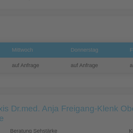
Mittwoch
Donnerstag
F
auf Anfrage
auf Anfrage
a
xis Dr.med. Anja Freigang-Klenk Ob
e
Beratung Sehstärke
K