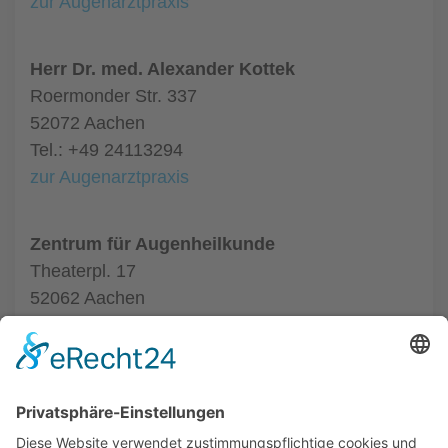
zur Augenarztpraxis
Herr Dr. med. Alexander Kottek
Roermonder Str. 337
52072 Aachen
Tel.: +49 24113294
zur Augenarztpraxis
Zentrum für Augenheilkunde
Theaterpl. 17
52062 Aachen
Tel.: +49 24116020550
zur Augenarztpraxis