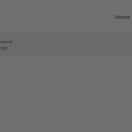
Home
uppertal
nde