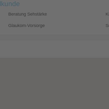
ilkunde
Beratung Sehstärke
K
Glaukom-Vorsorge
S